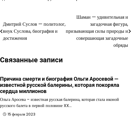
Шаман — удивительная и
Навигация
Дмитрий Суслов — политолог,
загадочная фигура,
по
внук Суслова, биография и
призывающая силы природы и
достижения
совершающая загадочные
записям
обряды
Связанные записи
Причина смерти и биография Ольги Аросевой —
известной русской балерины, которая покоряла
сердца миллионов
Ольга Аросева – известная русская балерина, которая стала иконой
русского балета в первой половине XX…
15 февраля 2023