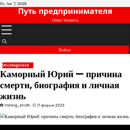
Перейти
Пт, Авг 7, 2026
Путь предпринимателя
к
содержимому
Опыт бизнеса
Войти
Uncategorised
Каморный Юрий — причина
смерти, биография и личная
жизнь
mining_broth
17 февраля 2023