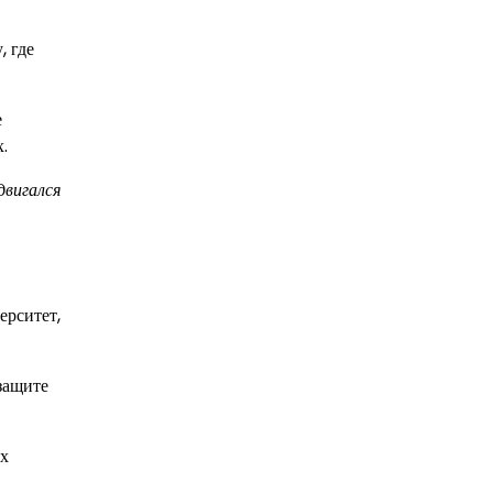
, где
е
.
двигался
ерситет,
защите
ых