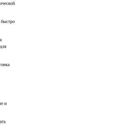
зической
 быстро
а
для
товка
ые и
ать