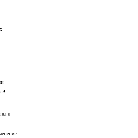
х
.
и.
ь и
ьны и
зменение