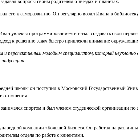
задавал вопросы своим родителям о звездах и планетах.
ал его к саморазвитию. Он регулярно возил Ивана в библиотеку
ь. Иван увлекся программированием и начал создавать свои первы
одход к решению задач быстро привлекли внимание окружающих
вым и перспективным молодым специалистом, который неуклонно 
й индустрии.
средней школы он поступил в Московский Государственный Унив
е отношения.
 занимался спортом и был членом студенческой организации по 
дународной компании «Большой Бизнес». Он работал на различн
одителем отдела по работе с клиентами.