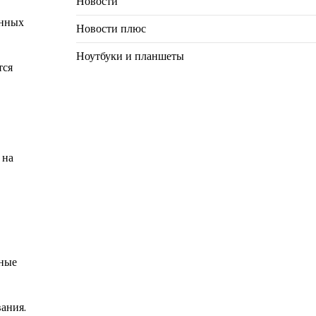
Новости
енных
Новости плюс
Ноутбуки и планшеты
тся
 на
вные
ания.