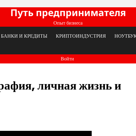
Путь предпринимателя
Опыт бизнеса
БАНКИ И КРЕДИТЫ
КРИПТОИНДУСТРИЯ
НОУТБУ
Войти
рафия, личная жизнь и