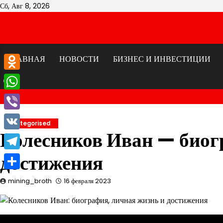
Перейти
Сб, Авг 8, 2026
к
содержимому
ГЛАВНАЯ
НОВОСТИ
БИЗНЕС И ИНВЕСТИЦИИ
Odnoklassniki
WhatsApp
Viber
Uncategorised
Колесников Иван — биог
VK
достижения
Telegram
Отправить
mining_broth
16 февраля 2023