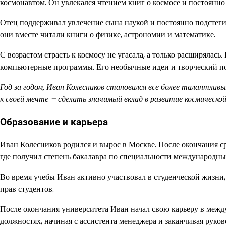
космонавтом. Он увлекался чтением книг о космосе и постоянно 
Отец поддерживал увлечение сына наукой и постоянно подстегив
они вместе читали книги о физике, астрономии и математике.
С возрастом страсть к космосу не угасала, а только расширялас
компьютерные программы. Его необычные идеи и творческий п
Год за годом, Иван Колесников становился все более талантли
к своей мечте – сделать значимый вклад в развитие космическо
Образование и карьера
Иван Колесников родился и вырос в Москве. После окончания 
где получил степень бакалавра по специальности международны
Во время учебы Иван активно участвовал в студенческой жизни,
прав студентов.
После окончания университета Иван начал свою карьеру в меж
должностях, начиная с ассистента менеджера и заканчивая руков