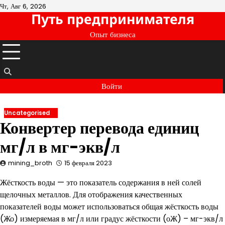
Перейти
Чт, Авг 6, 2026
Путь предпринимателя
к
содержимому
Опыт бизнеса
Войти
Uncategorised
Конвертер перевода единиц
мг/л в мг-экв/л
mining_broth
15 февраля 2023
Жёсткость воды — это показатель содержания в ней солей
щелочных металлов. Для отображения качественных
показателей воды может использоваться общая жёсткость воды
(Жо) измеряемая в мг/л или градус жёсткости (оЖ) – мг-экв/л