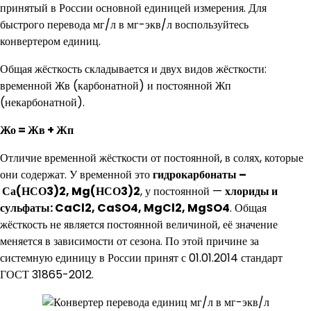
принятый в России основной единицей измерения. Для
быстрого перевода мг/л в мг-экв/л воспользуйтесь
конвертером единиц.
Общая жёсткость складывается и двух видов жёсткости:
временной Жв (карбонатной) и постоянной Жп
(некарбонатной).
Жо = Жв + Жп
Отличие временной жёсткости от постоянной, в солях, которые
они содержат. У временной это
гидрокарбонаты –
Са(НСО3)2, Mg(НСО3)2
, у постоянной —
хлориды и
сульфаты: CaCl2, CaSO4, MgCl2, MgSO4
. Общая
жёсткость не является постоянной величиной, её значение
меняется в зависимости от сезона. По этой причине за
системную единицу в России принят с 01.01.2014 стандарт
ГОСТ 31865-2012.