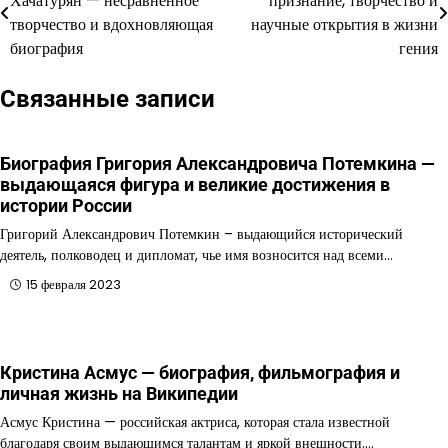
Хачатурян — несравненное
признание, творчество и
по
творчество и вдохновляющая
научные открытия в жизни
биография
гения
записям
Связанные записи
Биография Григория Александровича Потемкина —
выдающаяся фигура и великие достижения в
истории России
Григорий Александрович Потемкин – выдающийся исторический
деятель, полководец и дипломат, чье имя возносится над всеми…
15 февраля 2023
Кристина Асмус — биография, фильмография и
личная жизнь на Википедии
Асмус Кристина — российская актриса, которая стала известной
благодаря своим выдающимся талантам и яркой внешности.…