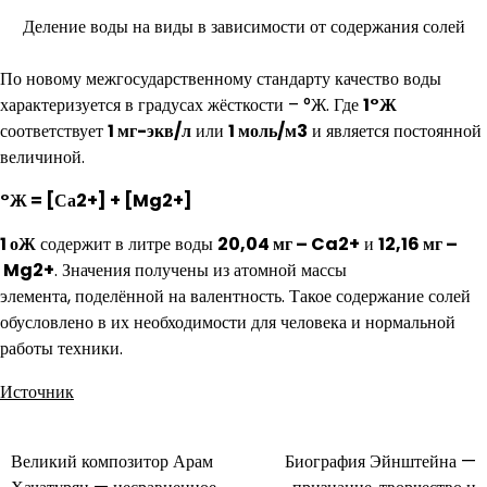
Деление воды на виды в зависимости от содержания солей
По новому межгосударственному стандарту качество воды
характеризуется в градусах жёсткости – °Ж. Где
1°Ж
соответствует
1 мг-экв/л
или
1 моль/м3
и является постоянной
величиной.
°Ж = [Са2+] + [Mg2+]
1 оЖ
содержит в литре воды
20,04 мг – Ca2+
и
12,16 мг –
Mg2+
. Значения получены из атомной массы
элемента, поделённой на валентность. Такое содержание солей
обусловлено в их необходимости для человека и нормальной
работы техники.
Источник
Великий композитор Арам
Биография Эйнштейна —
Навигация