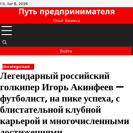
Перейти
Сб, Авг 8, 2026
Путь предпринимателя
к
содержимому
Опыт бизнеса
Войти
Uncategorised
Легендарный российский
голкипер Игорь Акинфеев —
футболист, на пике успеха, с
блистательной клубной
карьерой и многочисленными
достижениями