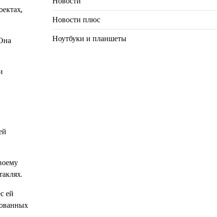
Новости
оектах,
Новости плюс
Ноутбуки и планшеты
 Она
и
ей
воему
таклях.
с ей
бованных