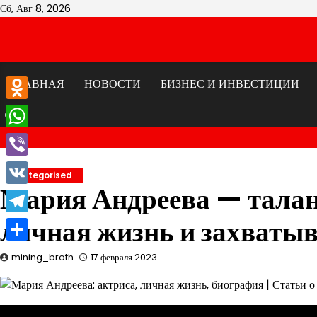
Перейти
Сб, Авг 8, 2026
к
содержимому
ГЛАВНАЯ
НОВОСТИ
БИЗНЕС И ИНВЕСТИЦИИ
Odnoklassniki
WhatsApp
Viber
Uncategorised
Мария Андреева — талан
VK
личная жизнь и захват
Telegram
Отправить
mining_broth
17 февраля 2023