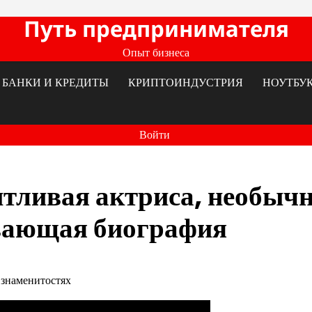
Путь предпринимателя
Опыт бизнеса
БАНКИ И КРЕДИТЫ
КРИПТОИНДУСТРИЯ
НОУТБУ
Войти
тливая актриса, необыч
ывающая биография