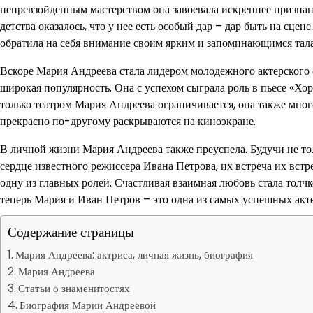
непревзойденным мастерством она завоевала искреннее признани
детства оказалось, что у нее есть особый дар – дар быть на сцен
обратила на себя внимание своим ярким и запоминающимся тал
Вскоре Мария Андреева стала лидером молодежного актерского с
широкая популярность. Она с успехом сыграла роль в пьесе «Хор
только театром Мария Андреева ограничивается, она также много
прекрасно по-другому раскрываются на киноэкране.
В личной жизни Мария Андреева также преуспела. Будучи не то
сердце известного режиссера Ивана Петрова, их встреча их вст
одну из главных ролей. Счастливая взаимная любовь стала толчк
теперь Мария и Иван Петров – это одна из самых успешных акт
Содержание страницы
Мария Андреева: актриса, личная жизнь, биография
Мария Андреева
Статьи о знаменитостях
Биография Марии Андреевой