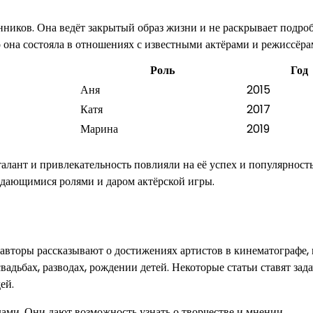
ников. Она ведёт закрытый образ жизни и не раскрывает подро
о она состояла в отношениях с известными актёрами и режиссёра
Роль
Год
Аня
2015
Катя
2017
Марина
2019
алант и привлекательность повлияли на её успех и популярность
выдающимися ролями и даром актёрской игры.
 авторы рассказывают о достижениях артистов в кинематографе,
адьбах, разводах, рождении детей. Некоторые статьи ставят зад
ей.
дами. Они дают возможность узнать о творчестве и мнении