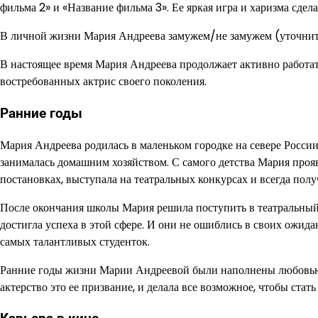
фильма 2» и «Название фильма 3». Ее яркая игра и харизма сдел
В личной жизни Мария Андреева замужем/не замужем (уточнит
В настоящее время Мария Андреева продолжает активно работать
востребованных актрис своего поколения.
Ранние годы
Мария Андреева родилась в маленьком городке на севере России
занималась домашним хозяйством. С самого детства Мария прояв
постановках, выступала на театральных конкурсах и всегда пол
После окончания школы Мария решила поступить в театральный 
достигла успеха в этой сфере. И они не ошиблись в своих ожида
самых талантливых студенток.
Ранние годы жизни Марии Андреевой были наполнены любовью к 
актерство это ее призвание, и делала все возможное, чтобы ста