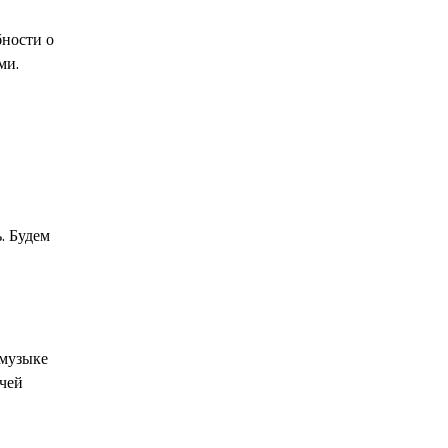
бности о
ми.
. Будем
 музыке
ачей