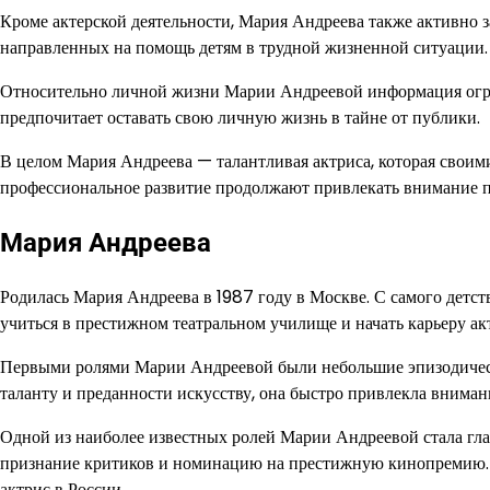
Кроме актерской деятельности, Мария Андреева также активно з
направленных на помощь детям в трудной жизненной ситуации.
Относительно личной жизни Марии Андреевой информация ограни
предпочитает оставать свою личную жизнь в тайне от публики.
В целом Мария Андреева — талантливая актриса, которая своими
профессиональное развитие продолжают привлекать внимание пу
Мария Андреева
Родилась Мария Андреева в 1987 году в Москве. С самого детст
учиться в престижном театральном училище и начать карьеру ак
Первыми ролями Марии Андреевой были небольшие эпизодически
таланту и преданности искусству, она быстро привлекла вниман
Одной из наиболее известных ролей Марии Андреевой стала гла
признание критиков и номинацию на престижную кинопремию. Е
актрис в России.