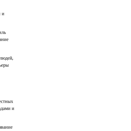
 и
иль
ание
 людей,
рьеры
вестных
адами и
звание