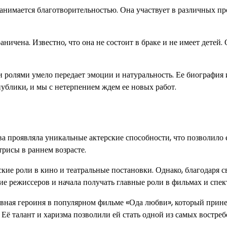
анимается благотворительностью. Она участвует в различных пр
чена. Известно, что она не состоит в браке и не имеет детей.
 ролями умело передает эмоции и натуральность. Ее биография 
блики, и мы с нетерпением ждем ее новых работ.
ва проявляла уникальные актерские способности, что позволило 
трисы в раннем возрасте.
е роли в кино и театральные постановки. Однако, благодаря с
ие режиссеров и начала получать главные роли в фильмах и спек
вная героиня в популярном фильме «Ода любви», который прине
ё талант и харизма позволили ей стать одной из самых востре