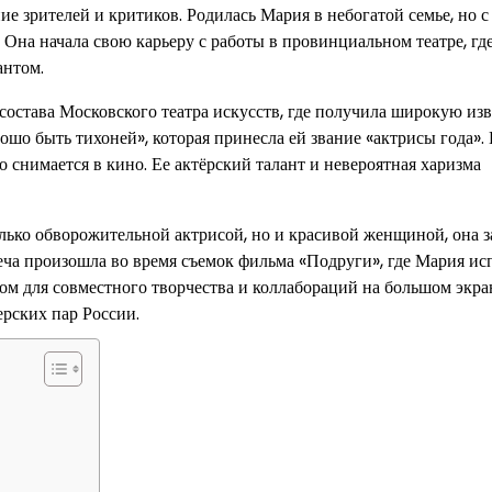
е зрителей и критиков. Родилась Мария в небогатой семье, но с
е. Она начала свою карьеру с работы в провинциальном театре, гд
антом.
остава Московского театра искусств, где получила широкую изв
ошо быть тихоней», которая принесла ей звание «актрисы года».
 снимается в кино. Ее актёрский талант и невероятная харизма
лько обворожительной актрисой, но и красивой женщиной, она з
реча произошла во время съемок фильма «Подруги», где Мария и
ом для совместного творчества и коллабораций на большом экран
ерских пар России.