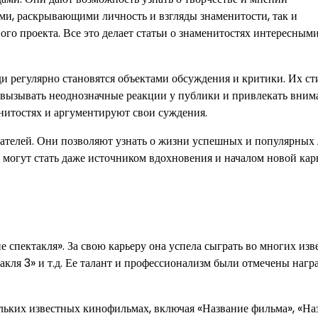
ими, раскрывающими личность и взгляды знаменитости, так и
о проекта. Все это делает статьи о знаменитостях интересными
и регулярно становятся объектами обсуждения и критики. Их ст
 вызывать неоднозначные реакции у публики и привлекать вним
нитостях и аргументируют свои суждения.
итателей. Они позволяют узнать о жизни успешных и популярных
и могут стать даже источником вдохновения и началом новой ка
е спектакля». За свою карьеру она успела сыграть во многих из
такля 3» и т.д. Ее талант и профессионализм были отмечены нагр
ольких известных кинофильмах, включая «Название фильма», «На