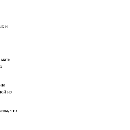
ых и
 мать
ых
она
ной из
ала, что