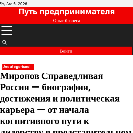
Перейти
Чт, Авг 6, 2026
Путь предпринимателя
к
содержимому
Опыт бизнеса
Войти
Uncategorised
Миронов Справедливая
Россия — биография,
достижения и политическая
карьера — от начала
когнитивного пути к
лидерству в представительном