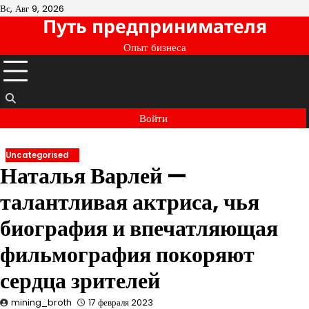
Перейти
Вс, Авг 9, 2026
Путь предпринимателя
к
содержимому
Опыт бизнеса
Войти
Uncategorised
Наталья Варлей —
талантливая актриса, чья
биография и впечатляющая
фильмография покоряют
сердца зрителей
mining_broth
17 февраля 2023