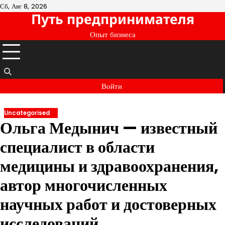
Перейти
Сб, Авг 8, 2026
Путь предпринимателя
к
содержимому
Опыт бизнеса
Войти
Uncategorised
Ольга Медынич — известный
специалист в области
медицины и здравоохранения,
автор многочисленных
научных работ и достоверных
исследований