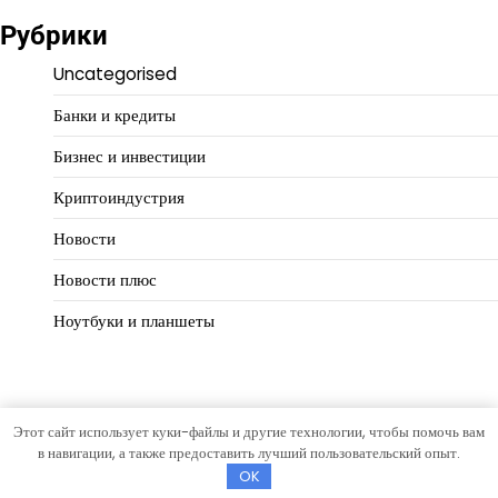
Рубрики
Uncategorised
Банки и кредиты
Бизнес и инвестиции
Криптоиндустрия
Новости
Новости плюс
Ноутбуки и планшеты
Этот сайт использует куки-файлы и другие технологии, чтобы помочь вам
Copyright © 2026
Путь предпринимателя
Тема Hourly News
в навигации, а также предоставить лучший пользовательский опыт.
от
Artify Themes
.
OK