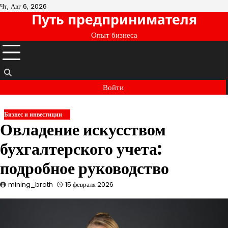
Перейти
Чт, Авг 6, 2026
Путь предпринимателя
к
содержимому
Опыт бизнеса
Войти
Бизнес и инвестиции
Овладение искусством
бухгалтерского учета:
подробное руководство
mining_broth
15 февраля 2026