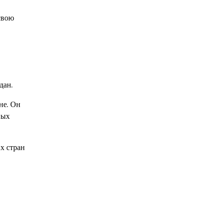
свою
дан.
не. Он
ных
х стран