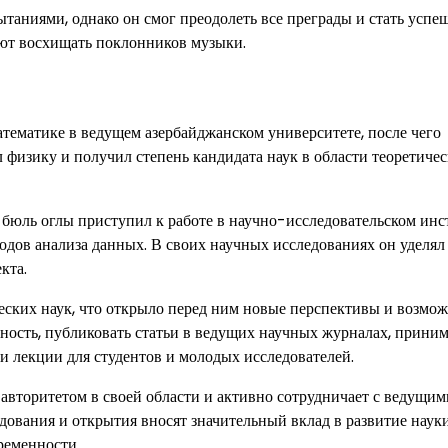
таниями, однако он смог преодолеть все преграды и стать усп
ают восхищать поклонников музыки.
атематике в ведущем азербайджанском университете, после чего
л физику и получил степень кандидата наук в области теоретиче
юль оглы приступил к работе в научно-исследовательском инст
одов анализа данных. В своих научных исследованиях он уделял
кта.
ских наук, что открыло перед ним новые перспективы и возмож
ность, публиковать статьи в ведущих научных журналах, приним
 лекции для студентов и молодых исследователей.
авторитетом в своей области и активно сотрудничает с ведущим
дования и открытия вносят значительный вклад в развитие наук
ременности.