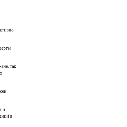
активно
нцерты
ане, так
ых
есен
и и
ений в