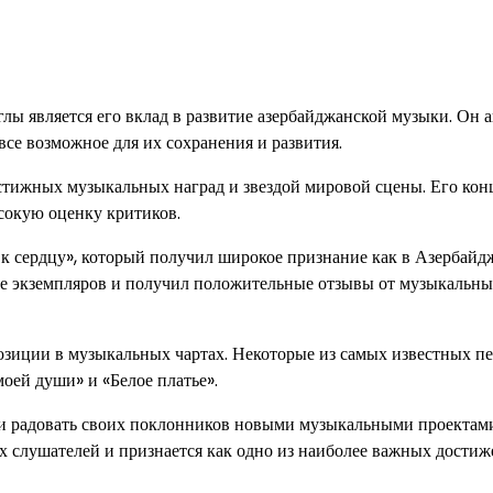
ы является его вклад в развитие азербайджанской музыки. Он 
се возможное для их сохранения и развития.
естижных музыкальных наград и звездой мировой сцены. Его ко
сокую оценку критиков.
к сердцу», который получил широкое признание как в Азербайдж
ве экземпляров и получил положительные отзывы от музыкальн
позиции в музыкальных чартах. Некоторые из самых известных п
оей души» и «Белое платье».
 и радовать своих поклонников новыми музыкальными проектам
ах слушателей и признается как одно из наиболее важных достиж