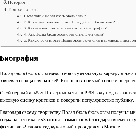
История
Вопрос-ответ:
Кто такой Полад бюль бюль оглы?
Какие достижения есть у Полада бюль бюль оглы?
Какие у него интересные факты в биографии?
Как Полад бюль бюль оглы стал политиком?
Какую роль играет Полад бюль бюль оглы в армянской гастро
Биография
Полад бюль бюль оглы начал свою музыкальную карьеру в начал
завоевал сердца слушателей. Его неповторимый голос и энергич
Свой первый альбом Полад выпустил в 1993 году под названием 
высокую оценку критиков и покорили популярностью публику.
Благодаря своему творчеству Полад бюль бюль оглы получил мн
года» на фестивале «Золотой граммофон», благодаря своему хит
фестивале «Человек года», который проводился в Москве.