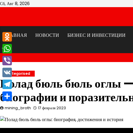
Перейти
Сб, Авг 8, 2026
к
содержимому
ГЛАВНАЯ
НОВОСТИ
БИЗНЕС И ИНВЕСТИЦИИ
Odnoklassniki
WhatsApp
Viber
Uncategorised
Полад бюль бюль оглы —
VK
биографии и поразитель
Telegram
Отправить
mining_broth
17 февраля 2023