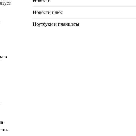
Новости
изует
Новости плюс
ы
Ноутбуки и планшеты
да в
м
на
ени.