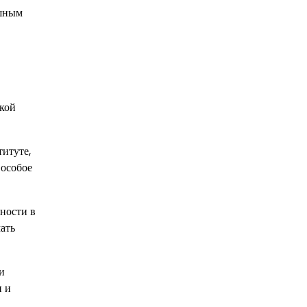
ешным
ской
итуте,
 особое
ности в
ать
и
и и