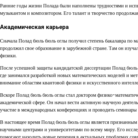
Ранние годы жизни Полада были наполнены трудностями и испы
музыкантом и композитором. Его талант и творчество продолж
Академическая карьера
Сначала Полад бюль бюль оглы получил степень бакалавра по м
продолжил свое образование в зарубежной стране. Там он изуча
физики.
После успешной защиты кандидатской диссертации Полад бюль б
где занимался разработкой новых математических моделей и мет
внимание областям квантовой физики и искусственного интелле
Вскоре Полад бюль бюль оглы стал доктором физико-математиче
академической сфере. Он начал вести активную научную деятель
участие в международных конференциях и проводить семинары и
В настоящее время Полад бюль бюль оглы является признанным 
научными центрами и университетами по всему миру. Его иссле
помогают находить новые решения в актуальных проблемах сов