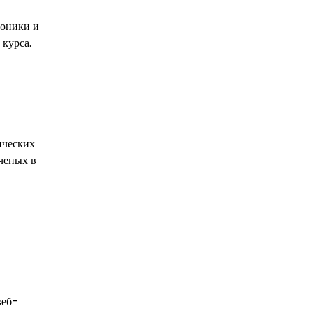
роники и
 курса.
ических
ченых в
веб-