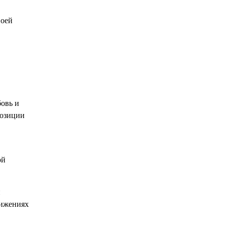
воей
бовь и
позиции
ой
и
тижениях