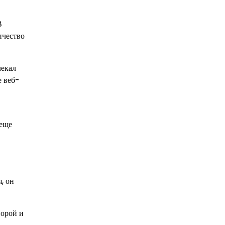
В
ичество
лекал
е веб-
 еще
, он
порой и