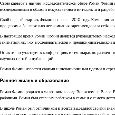
Свою карьеру в научно-исследовательской сфере Роман Фомин н
исследованиями в области искусственного интеллекта и разраб
Свой первый стартап, Фомин основал в 2010 году. Компания за
процессами. За несколько лет компания зарекомендовала себя к
В настоящее время Роман Фомин является руководителем неско
заниматься научно-исследовательской и предпринимательской д
Он активно участвует в конференциях и семинарах по различным
научных статей и публикаций.
Роман Фомин известен своими инновационными идеями и стрем
Ранняя жизнь и образование
Роман Фомин родился в маленьком городе Волжском на Волге.
рабочими. Роман был старшим ребенком в семье и с самого детс
В школе Роман был отличником и всегда выделялся своими знан
талант и помогли ему развиваться в различных научных областях