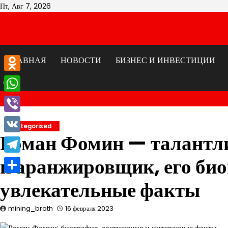
Перейти
Пт, Авг 7, 2026
к
содержимому
ГЛАВНАЯ
НОВОСТИ
БИЗНЕС И ИНВЕСТИЦИИ
Odnoklassniki
WhatsApp
Viber
Uncategorised
Роман Фомин — талантл
VK
и аранжировщик, его био
Telegram
Отправить
увлекательные факты
mining_broth
16 февраля 2023