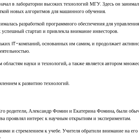
ачал в лаборатории высоких технологий МГУ. Здесь он занимал
откой новых алгоритмов для машинного обучения.
нималась разработкой программного обеспечения для управления
ак успешный стартап и привлекла внимание инвесторов.
льких IT-компаний, основанных им самим, и продолжает активн
еятельностью.
 областям науки и технологий, а также является автором множе
лением к развитию технологий.
 Его родители, Александр Фомин и Екатерина Фомина, были об
тва проявлял интерес к научным открытиям и экспериментам.
иями и стремлением к учебе. Учителя обратили внимание на его
.