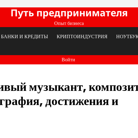
Путь предпринимателя
Опыт бизнеса
БАНКИ И КРЕДИТЫ
КРИПТОИНДУСТРИЯ
НОУТБУ
Войти
ивый музыкант, компози
графия, достижения и