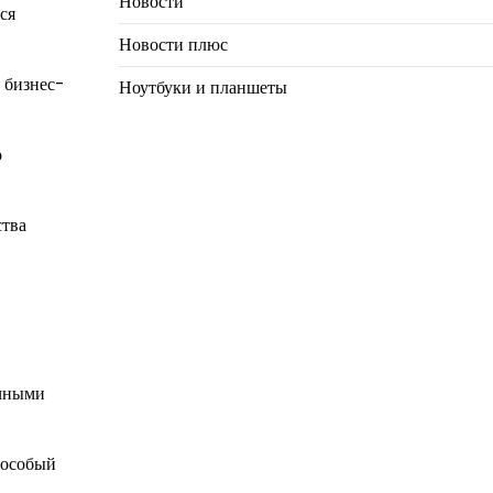
Новости
ся
Новости плюс
 бизнес-
Ноутбуки и планшеты
о
ства
ычными
 особый