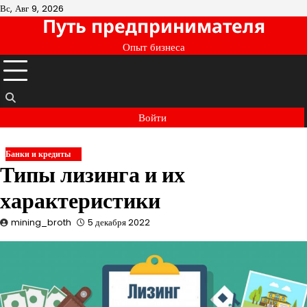
Перейти
Вс, Авг 9, 2026
Путь предпринимателя
к
содержимому
Опыт бизнеса
Войти
Банки и кредиты
Типы лизинга и их
характеристики
mining_broth
5 декабря 2022