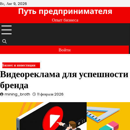
Перейти
Вс, Авг 9, 2026
Путь предпринимателя
к
содержимому
Опыт бизнеса
Войти
Бизнес и инвестиции
Видеореклама для успешности
бренда
mining_broth
11 февраля 2026