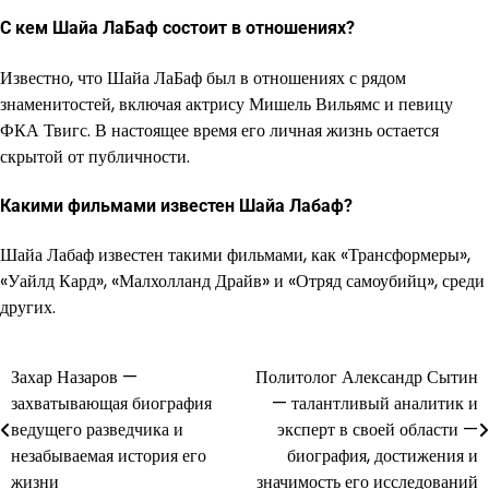
С кем Шайа ЛаБаф состоит в отношениях?
Известно, что Шайа ЛаБаф был в отношениях с рядом
знаменитостей, включая актрису Мишель Вильямс и певицу
ФКА Твигс. В настоящее время его личная жизнь остается
скрытой от публичности.
Какими фильмами известен Шайа Лабаф?
Шайа Лабаф известен такими фильмами, как «Трансформеры»,
«Уайлд Кард», «Малхолланд Драйв» и «Отряд самоубийц», среди
других.
Захар Назаров —
Политолог Александр Сытин
Навигация
захватывающая биография
— талантливый аналитик и
по
ведущего разведчика и
эксперт в своей области —
незабываемая история его
биография, достижения и
записям
жизни
значимость его исследований