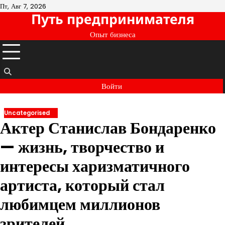
Перейти
Пт, Авг 7, 2026
Путь предпринимателя
к
содержимому
Опыт бизнеса
Войти
Uncategorised
Актер Станислав Бондаренко
— жизнь, творчество и
интересы харизматичного
артиста, который стал
любимцем миллионов
зрителей