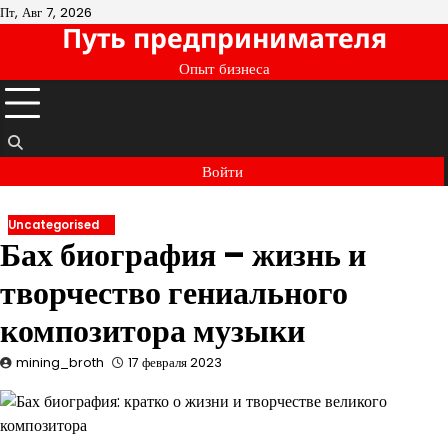
Перейти
Пт, Авг 7, 2026
Путь предпринимателя
к
содержимому
Опыт бизнеса
Войти
Uncategorised
Бах биография – жизнь и
творчество гениального
композитора музыки
mining_broth
17 февраля 2023