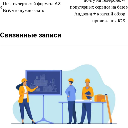
почту на телефоне: 4
Печать чертежей формата A2:
по
популярных сервиса на базе
Всё, что нужно знать
Андроид + краткий обзор
записям
приложения IOS
Связанные записи