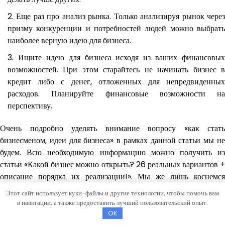
Еще раз про анализ рынка. Только анализируя рынок чере
призму конкуренции и потребностей людей можно выбрать
наиболее верную идею для бизнеса.
Ищите идею для бизнеса исходя из ваших финансовых
возможностей. При этом старайтесь не начинать бизнес в
кредит либо с денег, отложенных для непредвиденных
расходов. Планируйте финансовые возможности на
перспективу.
Очень подробно уделять внимание вопросу «как стать
бизнесменом, идеи для бизнеса» в рамках данной статьи мы не
будем. Всю необходимую информацию можно получить из
статьи «Какой бизнес можно открыть? 26 реальных вариантов +
описание порядка их реализации!». Мы же лишь коснемся
нескольких направлений, на которые стоит обратить внимание
Этот сайт использует куки-файлы и другие технологии, чтобы помочь вам
перед тем как стать бизнесменом.
в навигации, а также предоставить лучший пользовательский опыт.
OK
Магазин магазину рознь