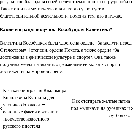
результатов благодаря своей целеустремленности и трудолюбию.
Также стоит отметить, что она активно участвует в
благотворительной деятельности, помогая тем, кто в нужде.
Какие награды получила Кособуцкая Валентина?
Валентина Кособуцкая была удостоена ордена «За заслуги перед
Отечеством» II степени, ордена Почета, а также ордена «За
достижения в физической культуре и спорте». Она также
получила медали и звания, отражающие ее вклад в спорт и
достижения на мировой арене.
Краткая биография Владимира
Навигация
Королевича Куприна для
Как отстирать желтые пятна
по
учеников 5 класса —
под мышками на рубашках и
основные факты о жизни и
записям
футболках
творчестве известного
русского писателя