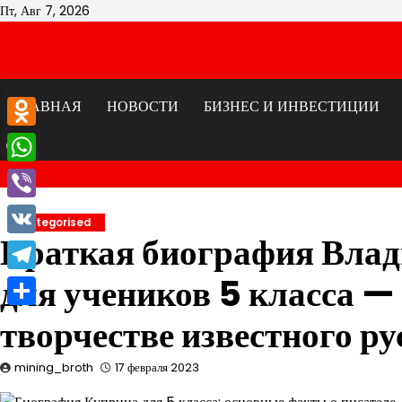
Перейти
Пт, Авг 7, 2026
к
содержимому
ГЛАВНАЯ
НОВОСТИ
БИЗНЕС И ИНВЕСТИЦИИ
Odnoklassniki
WhatsApp
Viber
Uncategorised
Краткая биография Вла
VK
для учеников 5 класса —
Telegram
Отправить
творчестве известного ру
mining_broth
17 февраля 2023