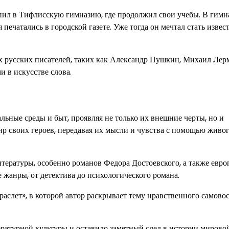
пил в Тифлисскую гимназию, где продолжил свои учебы. В гимн
 печатались в городской газете. Уже тогда он мечтал стать изве
х русских писателей, таких как Александр Пушкин, Михаил Лер
 в искусстве слова.
льные среды и быт, проявляя не только их внешние черты, но и
р своих героев, передавая их мысли и чувства с помощью живог
тературы, особенно романов Федора Достоевского, а также евро
 жанры, от детектива до психологического романа.
аслет», в которой автор раскрывает тему нравственного самово
ратурной культуры и оставило заметный след в истории мирово