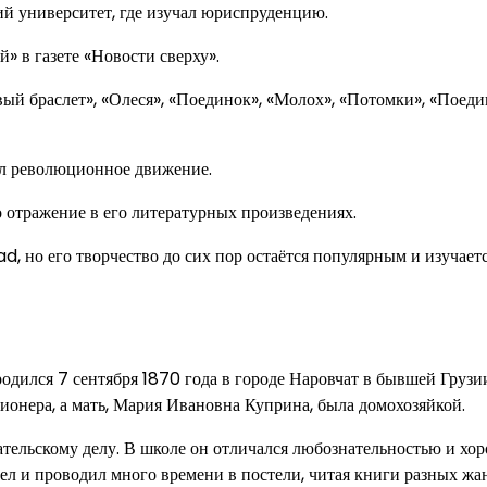
й университет, где изучал юриспруденцию.
» в газете «Новости сверху».
ый браслет», «Олеся», «Поединок», «Молох», «Потомки», «Поеди
ал революционное движение.
 отражение в его литературных произведениях.
, но его творчество до сих пор остаётся популярным и изучаетс
родился 7 сентября 1870 года в городе Наровчат в бывшей Грузи
онера, а мать, Мария Ивановна Куприна, была домохозяйкой.
ательскому делу. В школе он отличался любознательностью и хо
лел и проводил много времени в постели, читая книги разных жа