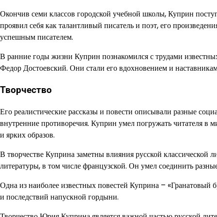
Окончив семи классов городской учебной школы, Куприн посту
проявил себя как талантливый писатель и поэт, его произведения
успешным писателем.
В ранние годы жизни Куприн познакомился с трудами известны
Федор Достоевский. Они стали его вдохновением и наставниками
Творчество
Его реалистические рассказы и повести описывали разные социа
внутренние противоречия. Куприн умел погружать читателя в ми
и ярких образов.
В творчестве Куприна заметны влияния русской классической ли
литературы, в том числе французской. Он умел соединить разные
Одна из наиболее известных повестей Куприна – «Гранатовый бр
и последствий напускной гордыни.
Творчество Юрия Куприна является важной частью русской лите