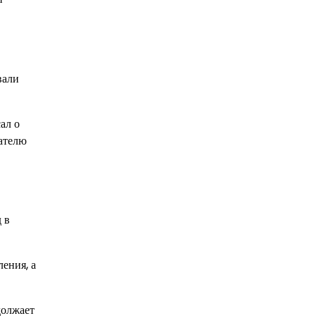
вали
ал о
тателю
 в
ения, а
должает