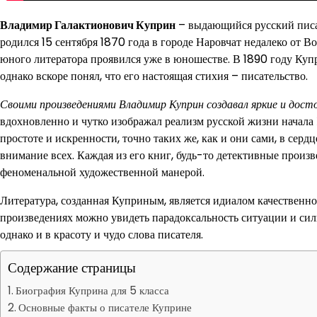
Владимир Галактионович Куприн
– выдающийся русский писат
родился 15 сентября 1870 года в городе Наровчат недалеко от В
юного литератора проявился уже в юношестве. В 1890 году Куп
однако вскоре понял, что его настоящая стихия – писательство.
Своими произведениями Владимир Куприн создавал яркие и дост
вдохновленно и чутко изображал реализм русской жизни начала 
простоте и искренности, точно таких же, как и они сами, в сердц
внимание всех. Каждая из его книг, будь-то детективные произ
феноменальной художественной манерой.
Литература, созданная Куприным, является идиалом качественног
произведениях можно увидеть парадоксальность ситуации и сил
однако и в красоту и чудо слова писателя.
Содержание страницы
Биография Куприна для 5 класса
Основные факты о писателе Куприне