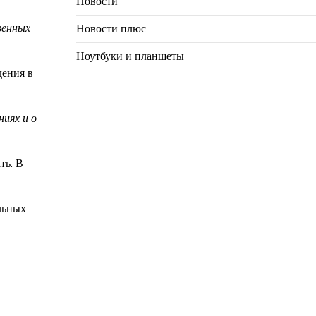
Новости
венных
Новости плюс
Ноутбуки и планшеты
дения в
ниях и о
ть. В
ельных