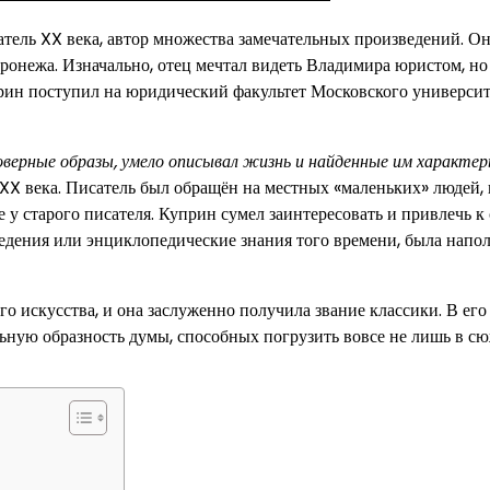
ель XX века, автор множества замечательных произведений. О
оронежа. Изначально, отец мечтал видеть Владимира юристом, но
рин поступил на юридический факультет Московского университ
оверные образы, умело описывал жизнь и найденные им характер
XX века. Писатель был обращён на местных «маленьких» людей, 
е у старого писателя. Куприн сумел заинтересовать и привлечь к 
ведения или энциклопедические знания того времени, была напо
о искусства, и она заслуженно получила звание классики. В его
ьную образность думы, способных погрузить вовсе не лишь в сю