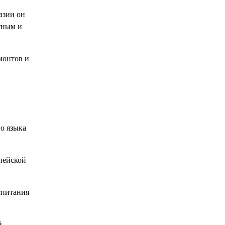
азии он
стным и
монтов и
о языка
пейской
спитания
й