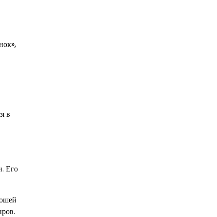
нок»,
я в
и. Его
рошей
нров.