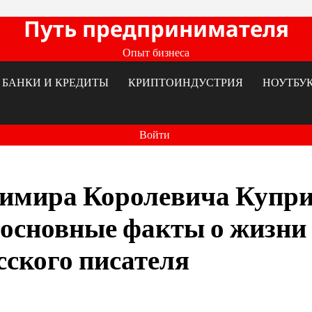
Путь предпринимателя
Опыт бизнеса
БАНКИ И КРЕДИТЫ
КРИПТОИНДУСТРИЯ
НОУТБУ
Войти
димира Королевича Купр
 основные факты о жизни
сского писателя