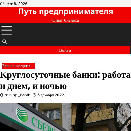
Перейти
Сб, Авг 8, 2026
Путь предпринимателя
к
содержимому
Опыт бизнеса
Войти
Банки и кредиты
Круглосуточные банки: работа
и днем, и ночью
mining_broth
5 декабря 2022