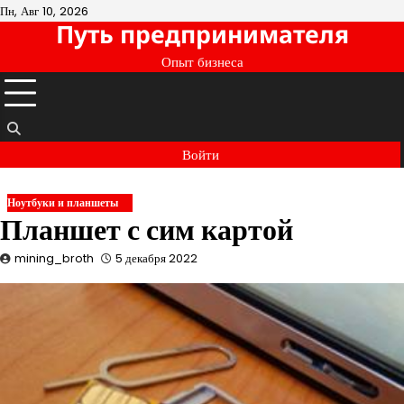
Перейти
Пн, Авг 10, 2026
Путь предпринимателя
к
содержимому
Опыт бизнеса
Войти
Ноутбуки и планшеты
Планшет с сим картой
mining_broth
5 декабря 2022