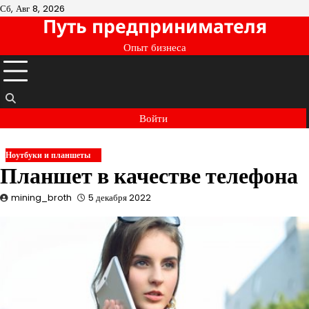
Перейти
Сб, Авг 8, 2026
Путь предпринимателя
к
содержимому
Опыт бизнеса
Войти
Ноутбуки и планшеты
Планшет в качестве телефона
mining_broth
5 декабря 2022