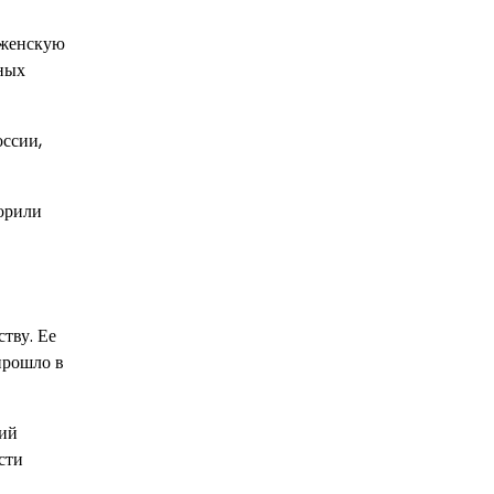
 женскую
чных
оссии,
корили
ству. Ее
прошло в
кий
сти