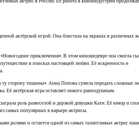
нтливых актрис в России. Ее работа в киноиндустрии продолжа
енной актёрской игрой. Она блистала на экранах в различных ж
 «Новогодние приключения». В этом киношедевре она смогла сы
 путешествие в поисках настоящей любви. Её искренность и
а.
о ту сторону тишины». Анна Попова сумела передать сложные э
ека. Её актёрская игра оставляет никого равнодушным.
ыграла роль развеселой и дерзкой девушки Кати. Её юмор и спо
из самых популярных в карьере актрисы.
ыми ролями и остается одной из самых талантливых актрис наш