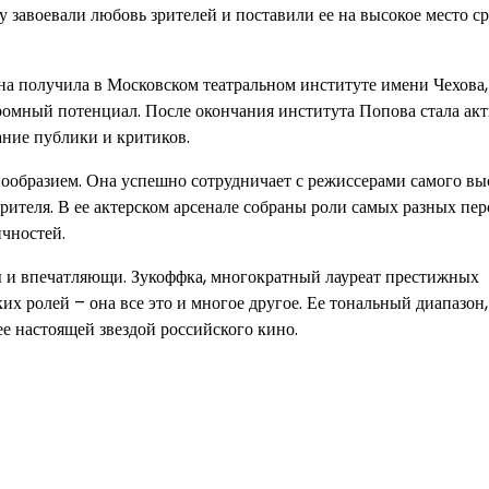
зу завоевали любовь зрителей и поставили ее на высокое место с
на получила в Московском театральном институте имени Чехова,
ромный потенциал. После окончания института Попова стала ак
ание публики и критиков.
образием. Она успешно сотрудничает с режиссерами самого вы
зрителя. В ее актерском арсенале собраны роли самых разных пе
чностей.
 и впечатляющи. Зукоффка, многократный лауреат престижных
х ролей – она все это и многое другое. Ее тональный диапазон,
ее настоящей звездой российского кино.