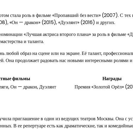
ютом стала роль в фильме «Пропавший без вести» (2007). С тех 
08), «Он — дракон» (2015), «Дуэлянт» (2016) и других.
номинации «Лучшая актриса второго плана» за роль в фильме «Д
мастерства и таланта.
ь любой образ на сцене или на экране. Её талант, профессионал
ей. Она продолжает радовать нас новыми интересными ролями и
стные фильмы
Награды
ляги, Он — дракон, Дуэлянт
Премия «Золотой Орёл» (20
учила приглашение в один из ведущих театров Москвы. Она с у
нных. В ее репертуаре есть как драматические, так и комедийны