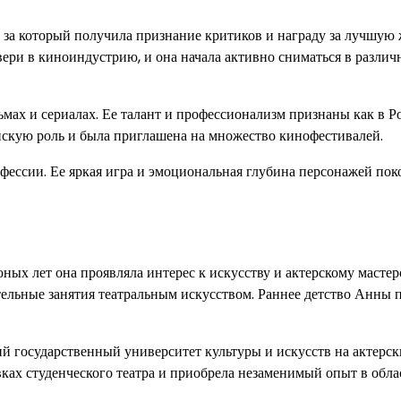
 за который получила признание критиков и награду за лучшую
вери в киноиндустрию, и она начала активно сниматься в разли
ьмах и сериалах. Ее талант и профессионализм признаны как в Р
енскую роль и была приглашена на множество кинофестивалей.
офессии. Ее яркая игра и эмоциональная глубина персонажей по
ных лет она проявляла интерес к искусству и актерскому мастер
ельные занятия театральным искусством. Раннее детство Анны 
й государственный университет культуры и искусств на актерс
вках студенческого театра и приобрела незаменимый опыт в обла