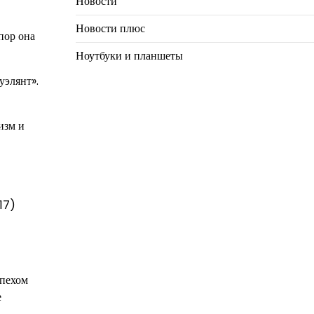
Новости
Новости плюс
пор она
Ноутбуки и планшеты
уэлянт».
изм и
17)
спехом
е