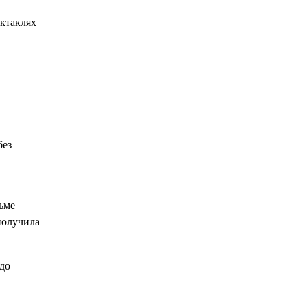
ектаклях
без
ьме
получила
до