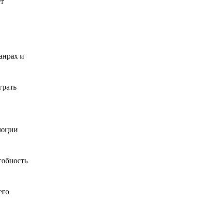
ет
анрах и
грать
моции
собность
его