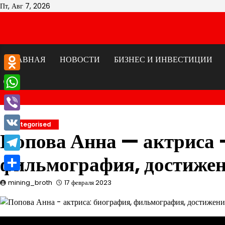
Перейти
Пт, Авг 7, 2026
к
содержимому
ГЛАВНАЯ
НОВОСТИ
БИЗНЕС И ИНВЕСТИЦИИ
Odnoklassniki
WhatsApp
Viber
Uncategorised
Попова Анна — актриса 
VK
фильмография, достиже
Telegram
Отправить
mining_broth
17 февраля 2023