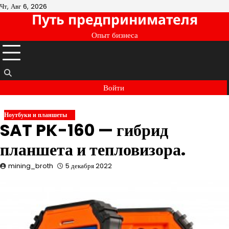
Перейти
Чт, Авг 6, 2026
Путь предпринимателя
к
содержимому
Опыт бизнеса
Войти
Ноутбуки и планшеты
SAT PK-160 — гибрид
планшета и тепловизора.
mining_broth
5 декабря 2022