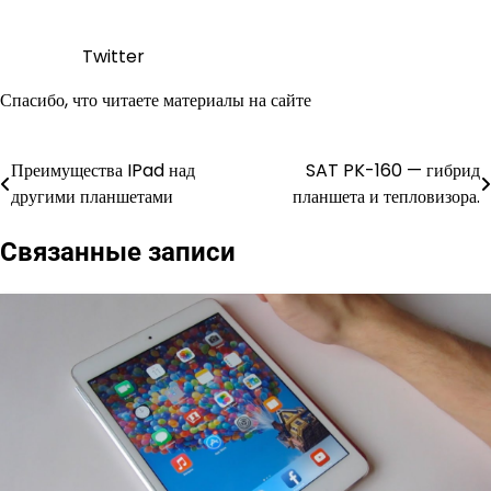
Twitter
Спасибо, что читаете материалы на сайте
Преимущества IPad над
SAT PK-160 — гибрид
Навигация
другими планшетами
планшета и тепловизора.
по
Связанные записи
записям