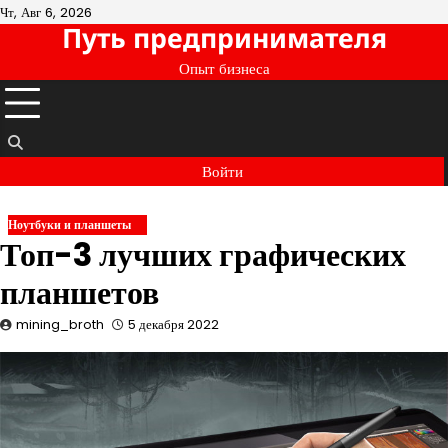
Перейти
Чт, Авг 6, 2026
Путь предпринимателя
к
содержимому
Опыт бизнеса
Войти
Ноутбуки и планшеты
Топ-3 лучших графических
планшетов
mining_broth
5 декабря 2022