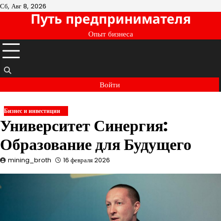
Перейти
Сб, Авг 8, 2026
Путь предпринимателя
к
содержимому
Опыт бизнеса
Войти
Бизнес и инвестиции
Университет Синергия:
Образование для Будущего
mining_broth
16 февраля 2026