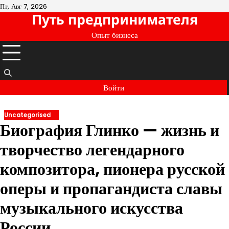
Перейти
Пт, Авг 7, 2026
Путь предпринимателя
к
содержимому
Опыт бизнеса
Войти
Uncategorised
Биография Глинко — жизнь и
творчество легендарного
композитора, пионера русской
оперы и пропагандиста славы
музыкального искусства
России