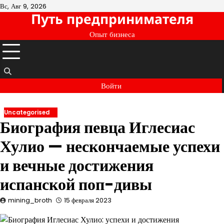
Перейти
Вс, Авг 9, 2026
Путь предпринимателя
к
содержимому
Опыт бизнеса
Войти
Uncategorised
Биография певца Иглесиас
Хулио — нескончаемые успехи
и вечные достижения
испанской поп-дивы
mining_broth
15 февраля 2023