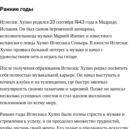
Ранние годы
Иглесиас Хулио родился 23 сентября 1943 года в Мадриде,
Испания. Он был сыном беременной женщины,
исполнительницы музыки Марией Иненес и известного
испанского певца Хулио Иглесиаса Сеньора. В юности Иглесиас
Хулио проявил большой интерес к музыке и начал с
удовольствием петь и играть на гитаре.
После получения образования Иглесиас Хулио решил посвятить
себя полностью музыкальной карьере. Он начал выступать в
ночных клубах и на телевидении, где быстро завоевал
популярность своими талантами и харизмой. Позже он записал
несколько успешных синглов и стал идолом миллионов
поклонников по всему миру.
Ранние годы Иглесиаса Хулио были полны страсти к музыке и
стремления к успеху, и он преодолел множество трудностей,
чтобы достичь своей мечты. Его талант и преданность искусству